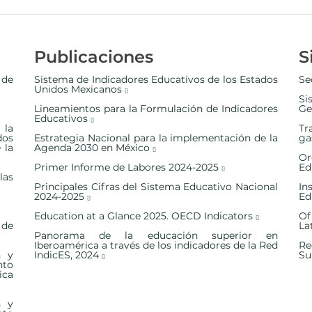
Publicaciones
S
 de
Sistema de Indicadores Educativos de los Estados
Se
Unidos Mexicanos
Si
Lineamientos para la Formulación de Indicadores
Ge
Educativos
 la
Tr
dos
Estrategia Nacional para la implementación de la
ga
 la
Agenda 2030 en México
Or
Primer Informe de Labores 2024-2025
Ed
las
Principales Cifras del Sistema Educativo Nacional
In
2024-2025
Ed
Education at a Glance 2025. OECD Indicators
Of
 de
La
Panorama de la educación superior en
Iberoamérica a través de los indicadores de la Red
Re
n y
IndicES, 2024
Su
nto
ica
n y